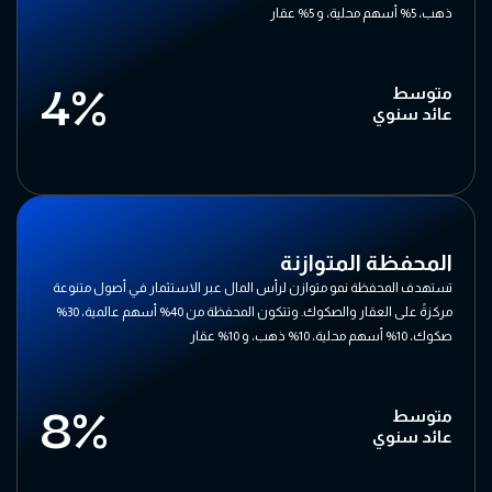
ذهب، 5% أسهم محلية، و 5% عقار
4%
متوسط
عائد سنوي
المحفظة المتوازنة
تستهدف المحفظة نمو متوازن لرأس المال عبر الاستثمار في أصول متنوعة
مركزةً على العقار والصكوك. وتتكون المحفظة من 40% أسهم عالمية، 30%
صكوك، 10% أسهم محلية، 10% ذهب، و 10% عقار
8%
متوسط
عائد سنوي