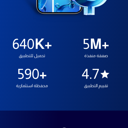
640
K+
5
M+
صفقة منفذة
تحميل للتطبيق
590
+
4.7
تقييم التطبيق
محفظة استثمارية